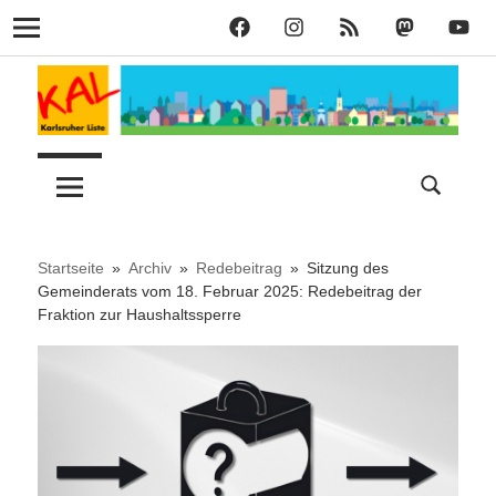
KAL
KAL
KAL
KAL
KAL
Navigation
auf
auf
RSS
bei
auf
Zum
Facebook
Instagram
Mastodon
YouT
Inhalt
springen
Lust
Karlsruher
auf
Stadt
Liste
–
Startseite
Archiv
Redebeitrag
Sitzung des
Gemeinderats vom 18. Februar 2025: Redebeitrag der
Fraktion zur Haushaltssperre
KAL