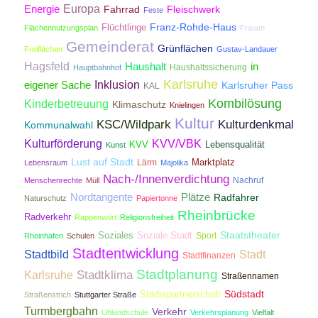
Energie
Europa
Fahrrad
Fleischwerk
Feste
Franz-Rohde-Haus
Flüchtlinge
Flächennutzungsplan
Frauen
Gemeinderat
Grünflächen
Freiflächen
Gustav-Landauer
Hagsfeld
Haushalt
in
Haushaltssicherung
Hauptbahnhof
Karlsruhe
Inklusion
eigener Sache
Karlsruher Pass
KAL
Kombilösung
Kinderbetreuung
Klimaschutz
Knielingen
Kultur
KSC/Wildpark
Kulturdenkmal
Kommunalwahl
Kulturförderung
KVV/VBK
KVV
Lebensqualität
Kunst
Lust auf Stadt
Lärm
Marktplatz
Lebensraum
Majolika
Nach-/Innenverdichtung
Nachruf
Menschenrechte
Müll
Nordtangente
Plätze
Radfahrer
Naturschutz
Papiertonne
Rheinbrücke
Radverkehr
Rappenwört
Religionsfreiheit
Staatstheater
Soziales
Soziale Stadt
Sport
Rheinhafen
Schulen
Stadtentwicklung
Stadtbild
Stadt
Stadtfinanzen
Stadtplanung
Stadtklima
Karlsruhe
Straßennamen
Südstadt
Städtepartnerschaft
Straßenstrich
Stuttgarter Straße
Turmbergbahn
Verkehr
Uhlandschule
Verkehrsplanung
Vielfalt