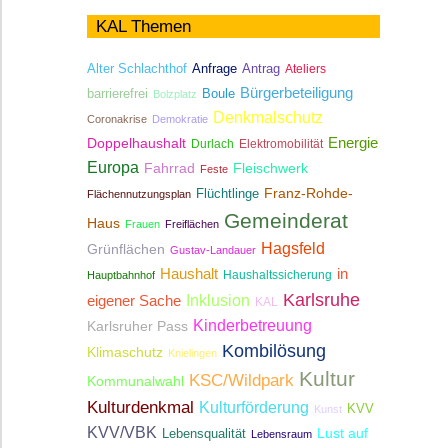
KAL Themen
Antrag
Alter Schlachthof
Anfrage
Ateliers
Bürgerbeteiligung
Boule
barrierefrei
Bolzplatz
Denkmalschutz
Coronakrise
Demokratie
Energie
Doppelhaushalt
Durlach
Elektromobilität
Europa
Fahrrad
Fleischwerk
Feste
Franz-Rohde-
Flüchtlinge
Flächennutzungsplan
Gemeinderat
Haus
Frauen
Freiflächen
Hagsfeld
Grünflächen
Gustav-Landauer
Haushalt
in
Haushaltssicherung
Hauptbahnhof
Karlsruhe
Inklusion
eigener Sache
KAL
Kinderbetreuung
Karlsruher Pass
Kombilösung
Klimaschutz
Knielingen
Kultur
KSC/Wildpark
Kommunalwahl
Kulturdenkmal
Kulturförderung
KVV
Kunst
KVV/VBK
Lebensqualität
Lust auf
Lebensraum