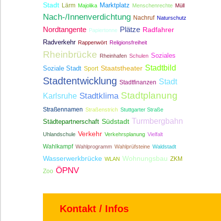
Stadt
Lärm
Marktplatz
Majolika
Menschenrechte
Müll
Nach-/Innenverdichtung
Nachruf
Naturschutz
Nordtangente
Plätze
Radfahrer
Papiertonne
Radverkehr
Rappenwört
Religionsfreiheit
Rheinbrücke
Soziales
Rheinhafen
Schulen
Stadtbild
Staatstheater
Soziale Stadt
Sport
Stadtentwicklung
Stadt
Stadtfinanzen
Stadtplanung
Stadtklima
Karlsruhe
Straßennamen
Straßenstrich
Stuttgarter Straße
Turmbergbahn
Südstadt
Städtepartnerschaft
Verkehr
Uhlandschule
Verkehrsplanung
Vielfalt
Wahlkampf
Wahlprogramm
Wahlprüfsteine
Waldstadt
Wasserwerkbrücke
Wohnungsbau
ZKM
WLAN
ÖPNV
Zoo
Kontakt / Infos