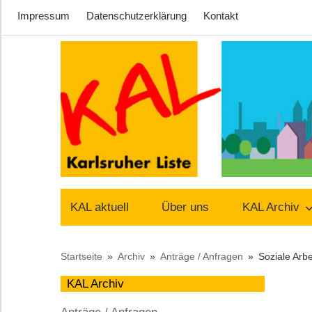
Impressum
Datenschutzerklärung
Kontakt
Zum
Inhalt
springen
Lust
Karlsruher
auf
KAL aktuell
Über uns
KAL Archiv
Stadt
Liste
Startseite
Archiv
Anträge / Anfragen
Soziale Arbe
–
KAL Archiv