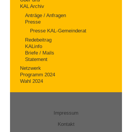
KAL Archiv
Anträge / Anfragen
Presse
Presse KAL-Gemeinderat
Redebeitrag
KALinfo
Briefe / Mails
Statement
Netzwerk
Programm 2024
Wahl 2024
Impressum
Kontakt