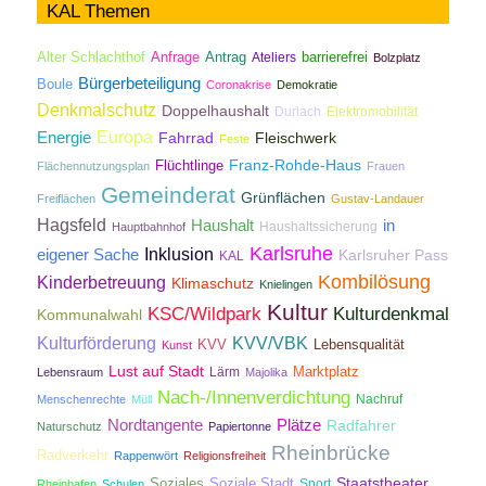
KAL Themen
Antrag
Alter Schlachthof
Anfrage
Ateliers
barrierefrei
Bolzplatz
Bürgerbeteiligung
Boule
Coronakrise
Demokratie
Denkmalschutz
Doppelhaushalt
Durlach
Elektromobilität
Energie
Europa
Fahrrad
Fleischwerk
Feste
Franz-Rohde-Haus
Flüchtlinge
Flächennutzungsplan
Frauen
Gemeinderat
Grünflächen
Freiflächen
Gustav-Landauer
Hagsfeld
Haushalt
in
Haushaltssicherung
Hauptbahnhof
Karlsruhe
Inklusion
eigener Sache
Karlsruher Pass
KAL
Kombilösung
Kinderbetreuung
Klimaschutz
Knielingen
Kultur
KSC/Wildpark
Kulturdenkmal
Kommunalwahl
Kulturförderung
KVV/VBK
KVV
Lebensqualität
Kunst
Lust auf Stadt
Lärm
Marktplatz
Lebensraum
Majolika
Nach-/Innenverdichtung
Nachruf
Menschenrechte
Müll
Nordtangente
Plätze
Radfahrer
Naturschutz
Papiertonne
Rheinbrücke
Radverkehr
Rappenwört
Religionsfreiheit
Staatstheater
Soziales
Soziale Stadt
Sport
Rheinhafen
Schulen