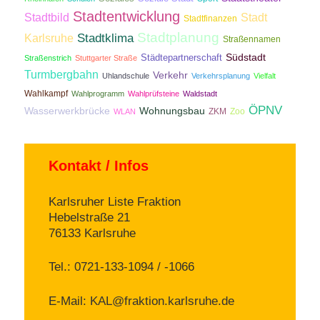
Stadtentwicklung
Stadtbild
Stadt
Stadtfinanzen
Stadtplanung
Stadtklima
Karlsruhe
Straßennamen
Südstadt
Städtepartnerschaft
Straßenstrich
Stuttgarter Straße
Turmbergbahn
Verkehr
Uhlandschule
Verkehrsplanung
Vielfalt
Wahlkampf
Wahlprogramm
Wahlprüfsteine
Waldstadt
ÖPNV
Wasserwerkbrücke
Wohnungsbau
ZKM
Zoo
WLAN
Kontakt / Infos
Karlsruher Liste Fraktion
Hebelstraße 21
76133 Karlsruhe
Tel.: 0721-133-1094 / -1066
E-Mail:
KAL@fraktion.karlsruhe.de