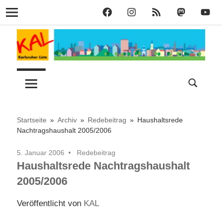
KAL
KAL
KAL
KAL
KAL
Navigation
auf
auf
RSS
bei
auf
Zum
Facebook
Instagram
Mastodon
YouT
Inhalt
springen
Lust
Karlsruher
auf
Stadt
Liste
–
Startseite
Archiv
Redebeitrag
Haushaltsrede
Nachtragshaushalt 2005/2006
KAL
5. Januar 2006
Redebeitrag
Haushaltsrede Nachtragshaushalt
2005/2006
Veröffentlicht von
KAL