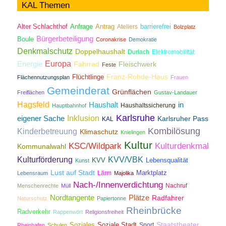
KAL Themen
Antrag
Alter Schlachthof
Anfrage
Ateliers
barrierefrei
Bolzplatz
Bürgerbeteiligung
Boule
Coronakrise
Demokratie
Denkmalschutz
Doppelhaushalt
Durlach
Elektromobilität
Energie
Europa
Fahrrad
Fleischwerk
Feste
Franz-Rohde-Haus
Flüchtlinge
Flächennutzungsplan
Frauen
Gemeinderat
Grünflächen
Freiflächen
Gustav-Landauer
Hagsfeld
Haushalt
in
Haushaltssicherung
Hauptbahnhof
Karlsruhe
Inklusion
eigener Sache
Karlsruher Pass
KAL
Kombilösung
Kinderbetreuung
Klimaschutz
Knielingen
Kultur
KSC/Wildpark
Kulturdenkmal
Kommunalwahl
Kulturförderung
KVV/VBK
KVV
Lebensqualität
Kunst
Lust auf Stadt
Lärm
Marktplatz
Lebensraum
Majolika
Nach-/Innenverdichtung
Nachruf
Menschenrechte
Müll
Nordtangente
Plätze
Radfahrer
Naturschutz
Papiertonne
Rheinbrücke
Radverkehr
Rappenwört
Religionsfreiheit
Staatstheater
Soziales
Soziale Stadt
Sport
Rheinhafen
Schulen