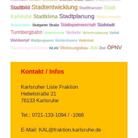
Stadtentwicklung
Stadtbild
Stadt
Stadtfinanzen
Stadtplanung
Stadtklima
Karlsruhe
Straßennamen
Südstadt
Städtepartnerschaft
Straßenstrich
Stuttgarter Straße
Turmbergbahn
Verkehr
Uhlandschule
Verkehrsplanung
Vielfalt
Wahlkampf
Wahlprogramm
Wahlprüfsteine
Waldstadt
ÖPNV
Wasserwerkbrücke
Wohnungsbau
ZKM
Zoo
WLAN
Kontakt / Infos
Karlsruher Liste Fraktion
Hebelstraße 21
76133 Karlsruhe
Tel.: 0721-133-1094 / -1066
E-Mail:
KAL@fraktion.karlsruhe.de