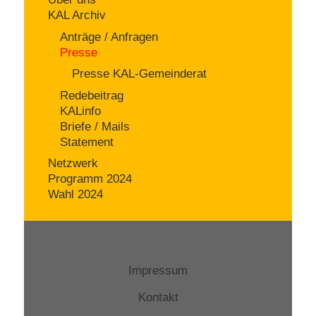
KAL Archiv
Anträge / Anfragen
Presse
Presse KAL-Gemeinderat
Redebeitrag
KALinfo
Briefe / Mails
Statement
Netzwerk
Programm 2024
Wahl 2024
Impressum
Kontakt