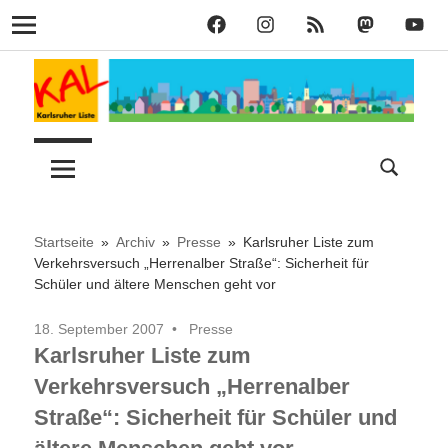
KAL
KAL
KAL
KAL
KAL
Navigation
auf
auf
RSS
bei
auf
Zum
Facebook
Instagram
Mastodon
YouT
Inhalt
springen
Lust
Karlsruher
auf
Stadt
Liste
–
Startseite
Archiv
Presse
Karlsruher Liste zum
Verkehrsversuch „Herrenalber Straße“: Sicherheit für
Schüler und ältere Menschen geht vor
KAL
18. September 2007
Presse
Karlsruher Liste zum
Verkehrsversuch „Herrenalber
Straße“: Sicherheit für Schüler und