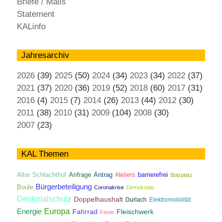
Briefe / Mails
Statement
KALinfo
Jahresarchiv
2026
(39)
2025
(50)
2024
(34)
2023
(34)
2022
(37)
2021
(37)
2020
(36)
2019
(52)
2018
(60)
2017
(31)
2016
(4)
2015
(7)
2014
(26)
2013
(44)
2012
(30)
2011
(38)
2010
(31)
2009
(104)
2008
(30)
2007
(23)
KAL Themen
Antrag
Alter Schlachthof
Anfrage
Ateliers
barrierefrei
Bolzplatz
Bürgerbeteiligung
Boule
Coronakrise
Demokratie
Denkmalschutz
Doppelhaushalt
Durlach
Elektromobilität
Energie
Europa
Fahrrad
Fleischwerk
Feste