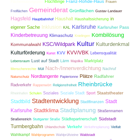
Franz-Rohde-Haus
Flüchtlinge
Flächennutzungsplan
Frauen
Gemeinderat
Grünflächen
Freiflächen
Gustav-Landauer
Hagsfeld
Haushalt
in
Haushaltssicherung
Hauptbahnhof
Karlsruhe
Inklusion
eigener Sache
Karlsruher Pass
KAL
Kombilösung
Kinderbetreuung
Klimaschutz
Knielingen
Kultur
KSC/Wildpark
Kulturdenkmal
Kommunalwahl
Kulturförderung
KVV/VBK
KVV
Lebensqualität
Kunst
Lust auf Stadt
Lärm
Marktplatz
Lebensraum
Majolika
Nach-/Innenverdichtung
Nachruf
Menschenrechte
Müll
Nordtangente
Plätze
Radfahrer
Naturschutz
Papiertonne
Rheinbrücke
Radverkehr
Rappenwört
Religionsfreiheit
Staatstheater
Soziales
Soziale Stadt
Sport
Rheinhafen
Schulen
Stadtentwicklung
Stadtbild
Stadt
Stadtfinanzen
Stadtplanung
Stadtklima
Karlsruhe
Straßennamen
Südstadt
Städtepartnerschaft
Straßenstrich
Stuttgarter Straße
Turmbergbahn
Verkehr
Uhlandschule
Verkehrsplanung
Vielfalt
Wahlkampf
Wahlprogramm
Wahlprüfsteine
Waldstadt