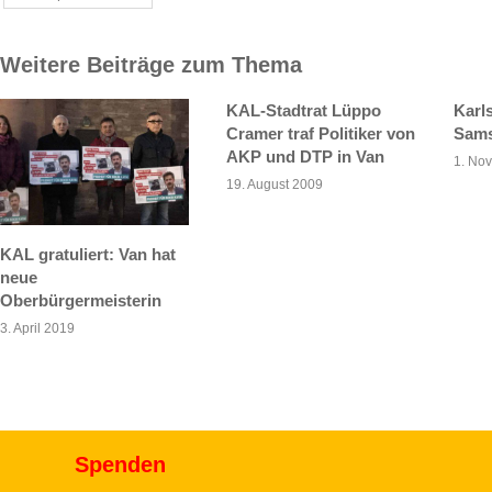
Weitere Beiträge zum Thema
KAL-Stadtrat Lüppo
Karl
Cramer traf Politiker von
Sam
AKP und DTP in Van
1. No
19. August 2009
KAL gratuliert: Van hat
neue
Oberbürgermeisterin
3. April 2019
Spenden