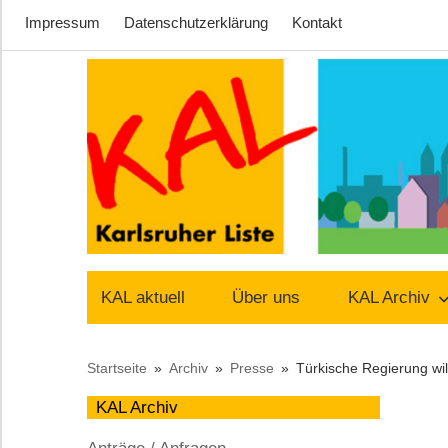
Impressum
Datenschutzerklärung
Kontakt
Zum
Inhalt
springen
Lust
Karlsruher
auf
KAL aktuell
Über uns
KAL Archiv
Stadt
Liste
Startseite
Archiv
Presse
Türkische Regierung wi
–
KAL Archiv