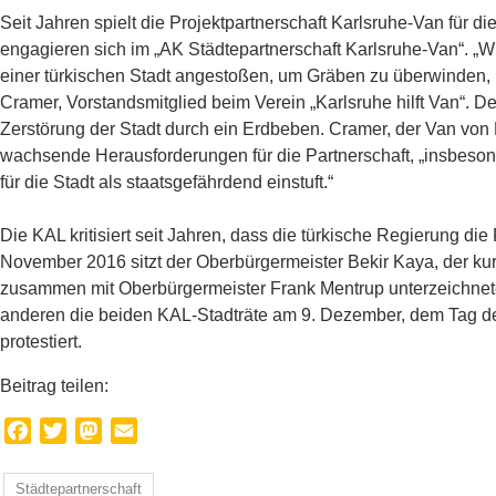
Seit Jahren spielt die Projektpartnerschaft Karlsruhe-Van für di
engagieren sich im „AK Städtepartnerschaft Karlsruhe-Van“. „Wi
einer türkischen Stadt angestoßen, um Gräben zu überwinden, n
Cramer, Vorstandsmitglied beim Verein „Karls­ruhe hilft Van“. 
Zerstörung der Stadt durch ein Erdbeben. Cramer, der Van von 
wachsende Herausfor­derungen für die Partnerschaft, „insbesond
für die Stadt als staatsgefährdend einstuft.“
Die KAL kritisiert seit Jahren, dass die türkische Regierung die
November 2016 sitzt der Oberbürgermeister Bekir Kaya, der kur
zusammen mit Oberbürgermeister Frank Mentrup unterzeichnet
anderen die beiden KAL-Stadträte am 9. Dezember, dem Tag d
protestiert.
Beitrag teilen:
Facebook
Twitter
Mastodon
Email
Städtepartnerschaft