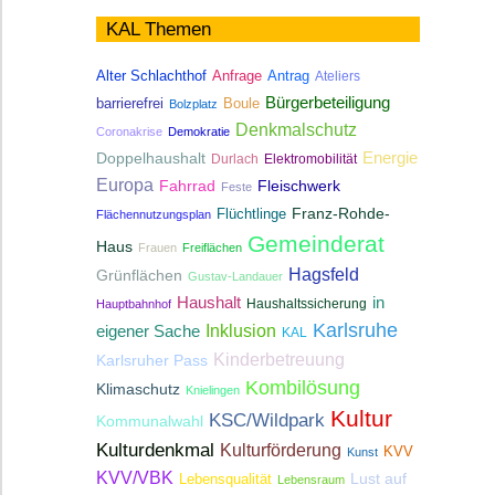
KAL Themen
Antrag
Alter Schlachthof
Anfrage
Ateliers
Bürgerbeteiligung
Boule
barrierefrei
Bolzplatz
Denkmalschutz
Coronakrise
Demokratie
Energie
Doppelhaushalt
Durlach
Elektromobilität
Europa
Fahrrad
Fleischwerk
Feste
Franz-Rohde-
Flüchtlinge
Flächennutzungsplan
Gemeinderat
Haus
Frauen
Freiflächen
Hagsfeld
Grünflächen
Gustav-Landauer
Haushalt
in
Haushaltssicherung
Hauptbahnhof
Karlsruhe
Inklusion
eigener Sache
KAL
Kinderbetreuung
Karlsruher Pass
Kombilösung
Klimaschutz
Knielingen
Kultur
KSC/Wildpark
Kommunalwahl
Kulturdenkmal
Kulturförderung
KVV
Kunst
KVV/VBK
Lebensqualität
Lust auf
Lebensraum