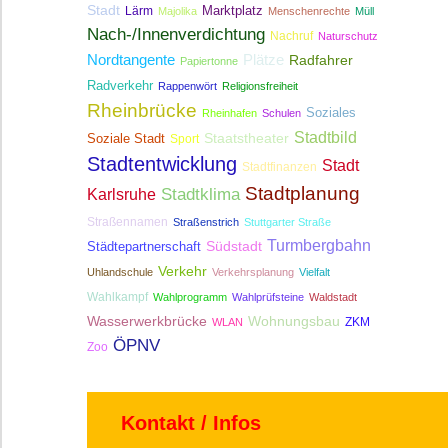
Stadt
Lärm
Marktplatz
Majolika
Menschenrechte
Müll
Nach-/Innenverdichtung
Nachruf
Naturschutz
Nordtangente
Plätze
Radfahrer
Papiertonne
Radverkehr
Rappenwört
Religionsfreiheit
Rheinbrücke
Soziales
Rheinhafen
Schulen
Stadtbild
Staatstheater
Soziale Stadt
Sport
Stadtentwicklung
Stadt
Stadtfinanzen
Stadtplanung
Stadtklima
Karlsruhe
Straßennamen
Straßenstrich
Stuttgarter Straße
Turmbergbahn
Südstadt
Städtepartnerschaft
Verkehr
Uhlandschule
Verkehrsplanung
Vielfalt
Wahlkampf
Wahlprogramm
Wahlprüfsteine
Waldstadt
Wasserwerkbrücke
Wohnungsbau
ZKM
WLAN
ÖPNV
Zoo
Kontakt / Infos